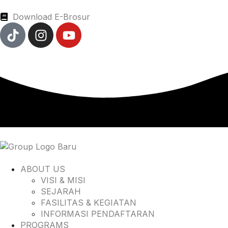
Download E-Brosur
ABOUT US
VISI & MISI
SEJARAH
FASILITAS & KEGIATAN
INFORMASI PENDAFTARAN
PROGRAMS