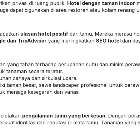
n privasi di ruang publik.
Hotel dengan taman indoor
m
t juga dapat digunakan di area restoran atau kolam renang 
ndapatkan
ulasan hotel positif
dari tamu. Mereka merasa ho
gle dan TripAdvisor
yang meningkatkan
SEO hotel
dan daya
n yang tahan terhadap perubahan suhu dan minim peraw
k tanaman secara teratur.
han cahaya dan sirkulasi udara.
iki taman besar, sewa landscaper profesional untuk peraw
uk menjaga kesegaran dan variasi.
nciptakan
pengalaman tamu yang berkesan
. Dengan pera
erkuat identitas dan reputasi di mata tamu. Tanaman ya